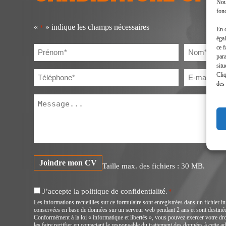
Nous
fonc
«
» indique les champs nécessaires
*
En 
égal
Prénom
Nom
ce f
par
*
*
situ
Téléphone
E-
Cliq
mail
*
des 
*
Message
*
Joindre mon CV
Taille max. des fichiers : 30 MB.
RGPD
J’accepte la politique de confidentialité.
*
*
Les informations recueillies sur ce formulaire sont enregistrées dans un fichier i
conservées en base de données sur un serveur web pendant 2 ans et sont destinée
Conformément à la loi « informatique et libertés », vous pouvez exercer votre dr
les faire rectifier en contactant le responsable du traitement des données à cette