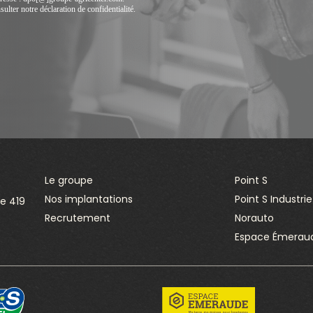
lter notre déclaration de confidentialité.
Le groupe
Point S
Nos implantations
Point S Industrie
e 419
Recrutement
Norauto
Espace Émerau