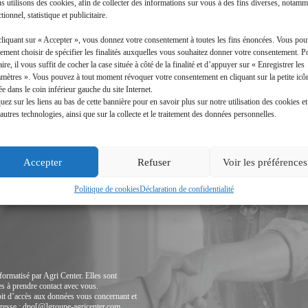
 utilisons des cookies, afin de collecter des informations sur vous à des fins diverses, notamm
tionnel, statistique et publicitaire.
cliquant sur « Accepter », vous donnez votre consentement à toutes les fins énoncées. Vous po
ement choisir de spécifier les finalités auxquelles vous souhaitez donner votre consentement. P
aire, il vous suffit de cocher la case située à côté de la finalité et d’appuyer sur « Enregistrer les
amètres ». Vous pouvez à tout moment révoquer votre consentement en cliquant sur la petite icô
ée dans le coin inférieur gauche du site Internet.
uez sur les liens au bas de cette bannière pour en savoir plus sur notre utilisation des cookies et
autres technologies, ainsi que sur la collecte et le traitement des données personnelles.
Accepter
Refuser
Voir les préférences
Politique de cookies
Déclaration de confidentialité
nformatisé par Agri Center. Elles sont
s à prendre contact avec vous.
oit d’accès aux données vous concernant et
 adresse : dpo[@]groupe-agricenter.com.