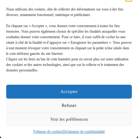
Nous utilisons des cookies, afin de collecter des informations sur vous à des fins
diverses, notamment fonctionnel, statistique et publicitaire.
En cliquant sur « Accepter », vous donnez votre consentement à toutes les fins
Route Départementale 419
énoncées. Vous pouvez également choisir de spécifier les finalités auxquelles vous
68130 JETTINGEN
souhaitez donner votre consentement. Pour ce faire, il vous suffit de cocher la case
03 89 68 04 00
située à côté de la finalité et d’appuyer sur « Enregistrer les paramètres ». Vous pouvez
à tout moment révoquer votre consentement en cliquant sur la petite icône située dans
Le groupe
le coin inférieur gauche du site Internet.
Nos implantations
Cliquez sur les liens au bas de cette bannière pour en savoir plus sur notre utilisation
des cookies et des autres technologies, ainsi que sur la collecte et le traitement des
Recrutement
données personnelles.
Point S
Point S Industrie
Accepter
Norauto
Espace Émeraude
Refuser
Voir les préférences
VOUS AVEZ UNE QUESTION ?
Politique de cookies
Déclaration de confidentialité
CONTACT